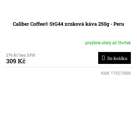
Caliber Coffee® StG44 zrnková káva 250g - Peru
pražíme úterý až čtvrtek
276 Kč bez DPH
Do košíku
309 Kč
Kód:
17CC1000