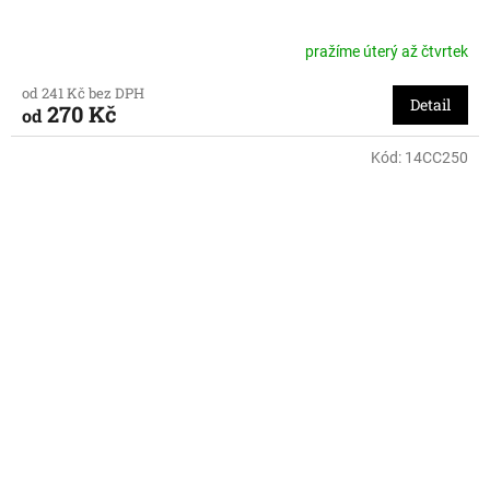
pražíme úterý až čtvrtek
od 241 Kč bez DPH
Detail
270 Kč
od
Kód:
14CC250