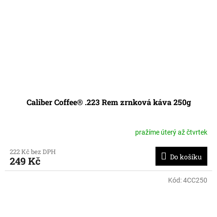
Caliber Coffee® .223 Rem zrnková káva 250g
pražíme úterý až čtvrtek
222 Kč bez DPH
Do košíku
249 Kč
Kód:
4CC250