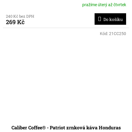
pražíme úterý až čtvrtek
240 Kč bez DPH
Do košíku
269 Kč
Kód:
21CC250
Caliber Coffee® - Patriot zrnková káva Honduras