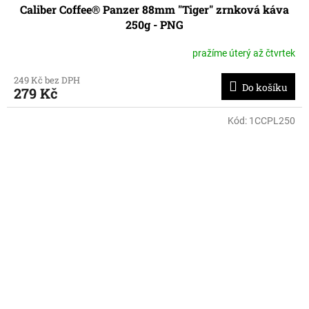
Caliber Coffee® Panzer 88mm "Tiger" zrnková káva
250g - PNG
pražíme úterý až čtvrtek
249 Kč bez DPH
Do košíku
279 Kč
Kód:
1CCPL250