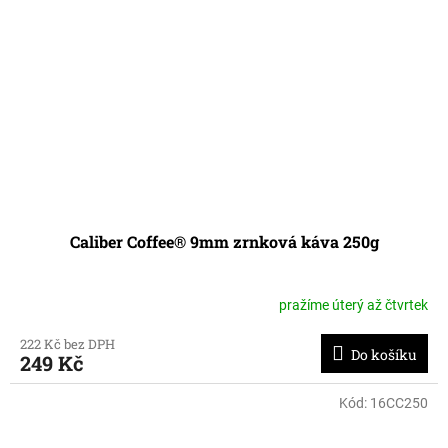
Caliber Coffee® 9mm zrnková káva 250g
pražíme úterý až čtvrtek
222 Kč bez DPH
Do košíku
249 Kč
Kód:
16CC250