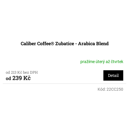
Caliber Coffee® Zubatice - Arabica Blend
pražíme úterý až čtvrtek
od 213 Kč bez DPH
Detail
239 Kč
od
Kód:
22CC250