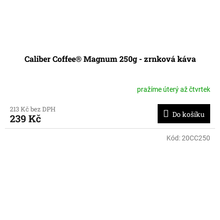
Caliber Coffee® Magnum 250g - zrnková káva
pražíme úterý až čtvrtek
213 Kč bez DPH
Do košíku
239 Kč
Kód:
20CC250