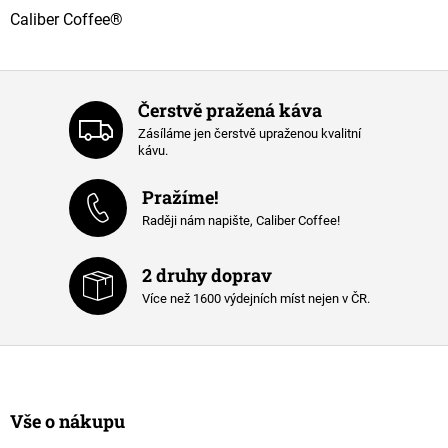
d
a
Caliber Coffee®
c
í
p
r
Čerstvě pražená káva
v
k
Zásíláme jen čerstvě upraženou kvalitní
y
kávu.
v
ý
Pražíme!
p
Raději nám napište, Caliber Coffee!
i
s
u
2 druhy doprav
Více než 1600 výdejních míst nejen v ČR.
Z
á
p
a
Vše o nákupu
t