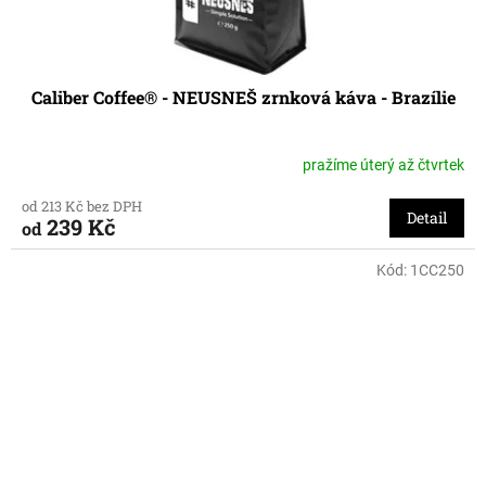
Caliber Coffee® - NEUSNEŠ zrnková káva - Brazílie
pražíme úterý až čtvrtek
od 213 Kč bez DPH
Detail
239 Kč
od
Kód:
1CC250