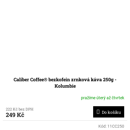
Caliber Coffee® bezkofein zrnková káva 250g -
Kolumbie
pražíme úterý až čtvrtek
222 Kč bez DPH
Do košíku
249 Kč
Kód:
11CC250