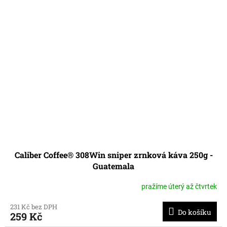
Caliber Coffee® 308Win sniper zrnková káva 250g -
Guatemala
pražíme úterý až čtvrtek
231 Kč bez DPH
Do košíku
259 Kč