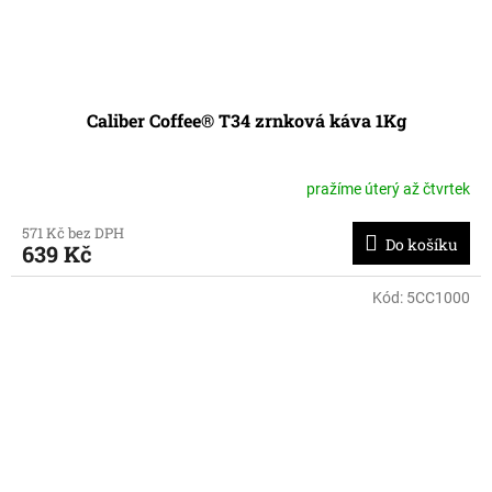
Caliber Coffee® T34 zrnková káva 1Kg
pražíme úterý až čtvrtek
571 Kč bez DPH
Do košíku
639 Kč
Kód:
5CC1000