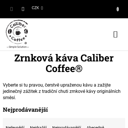
Přejít
na
CZK
obsah
Nák
koš
Zrnková káva Caliber
Coffee®
Vyberte si tu pravou, čerstvě upraženou kávu a zažijte
jedinečný zážitek z tradiční chuti zrnkové kávy originálních
směsí.
Nejprodávanější
Ř
a
Nejlevnější
Nejdražší
Nejprodávanější
Abecedně