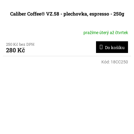
Caliber Coffee® VZ.58 - plechovka, espresso - 250g
pražíme úterý až čtvrtek
250 Kč bez DPH
Do košíku
280 Kč
Kód:
18CC250