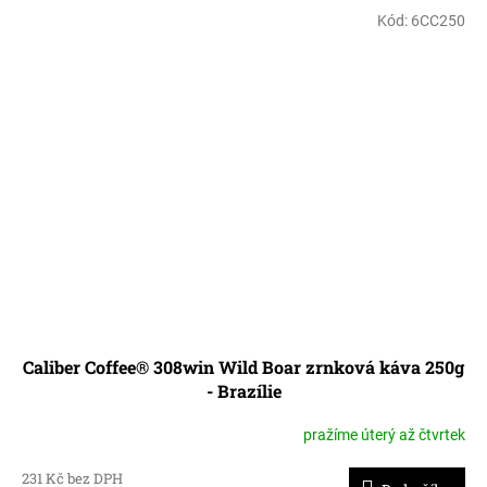
Kód:
6CC250
Caliber Coffee® 308win Wild Boar zrnková káva 250g
- Brazílie
pražíme úterý až čtvrtek
231 Kč bez DPH