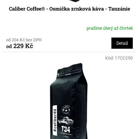
Caliber Coffee® - Osmička zrnková káva - Tanzánie
pražíme úterý až čtvrtek
od 204 Kč bez DPH
Detail
229 Kč
od
Kód:
17CC250