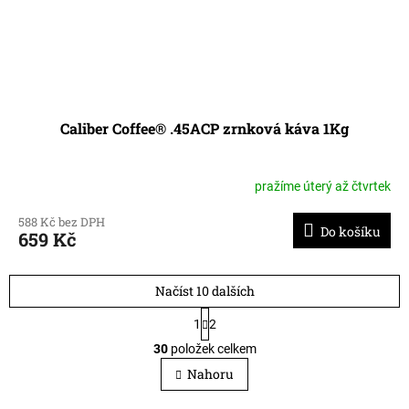
Caliber Coffee® .45ACP zrnková káva 1Kg
pražíme úterý až čtvrtek
588 Kč bez DPH
Do košíku
659 Kč
Načíst 10 dalších
1
2
O
30
položek celkem
v
l
Nahoru
á