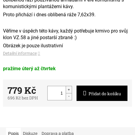
komunistickými plantážemi kávy.
Proto přichází i dnes oblíbená ráže 7,62x39.
Věříme v úspěch této kávy, každý potřebuje krmivo pro svůj
klon VZ.58 a jiné postarší zbraně :)
Obrázek je pouze ilustrativní
Detailní informace
pražíme úterý až čtvrtek
779 Kč
Přidat do košíku
696 Kč bez DPH
Měrná
cena:
Popis
Diskuze
Doprava a platba