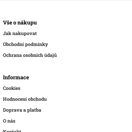
Z
á
p
a
Vše o nákupu
t
Jak nakupovat
í
Obchodní podmínky
Ochrana osobních údajů
Informace
Cookies
Hodnocení obchodu
Doprava a platba
O nás
Kontakt