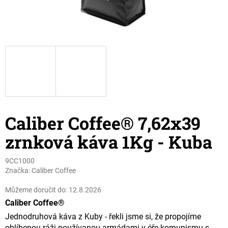
Caliber Coffee® 7,62x39
zrnková káva 1Kg - Kuba
9CC1000
Značka:
Caliber Coffee
Můžeme doručit do:
12.8.2026
Caliber Coffee®
Jednodruhová káva z Kuby - řekli jsme si, že propojíme
oblíbenou ráži používanou armádami v éře komunismu s