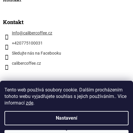
Kontakt
Info
@
calibercoffee.cz
+420775100031
Sledujte nás na Facebooku
calibercoffee.cz
Facebook
Tento web používá soubory cookie. Dalším procházením
tohoto webu vyjadřujete souhlas s jejich používáním.. Více
informací
zde
.
Caliber Club
Nastavení