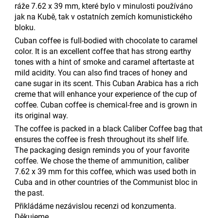
ráže 7.62 x 39 mm,
které bylo
v minulosti
používáno
jak na Kubě, tak v ostatních zemích komunistického
bloku.
Cuban coffee is full-bodied with chocolate to caramel
color. It is an excellent coffee that has strong earthy
tones with a hint of smoke and caramel aftertaste
at
mild acidity. You can also find traces of honey and
cane sugar in
its
scent. This Cuban Arabica has a rich
creme that will enhance your experience
of the cup of
coffee.
Cuban coffee is chemical-free and is grown in
its original way.
The coffee is packed in a
black
Caliber Coffee bag
that
ensures the coffee is fresh throughout its shelf life.
The packaging design reminds you of your favorite
coffee.
W
e chose the theme of ammunition, caliber
7.62 x 39 mm
f
or this coffee
, which was used both in
Cuba and in other countries of the Communist bloc
in
the past
.
Přikládáme nezávislou recenzi od konzumenta.
Děkujeme