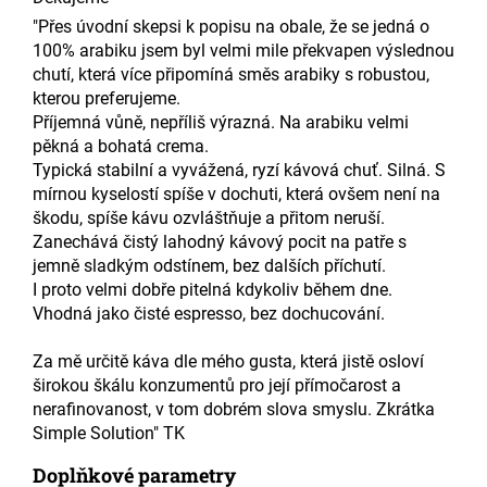
"Přes úvodní skepsi k popisu na obale, že se jedná o
100% arabiku jsem byl velmi mile překvapen výslednou
chutí, která více připomíná směs arabiky s robustou,
kterou preferujeme.
Příjemná vůně, nepříliš výrazná. Na arabiku velmi
pěkná a bohatá crema.
Typická stabilní a vyvážená, ryzí kávová chuť. Silná. S
mírnou kyselostí spíše v dochuti, která ovšem není na
škodu, spíše kávu ozvláštňuje a přitom neruší.
Zanechává čistý lahodný kávový pocit na patře s
jemně sladkým odstínem, bez dalších příchutí.
I proto velmi dobře pitelná kdykoliv během dne.
Vhodná jako čisté espresso, bez dochucování.
Za mě určitě káva dle mého gusta, která jistě osloví
širokou škálu konzumentů pro její přímočarost a
nerafinovanost, v tom dobrém slova smyslu. Zkrátka
Simple Solution" TK
Doplňkové parametry