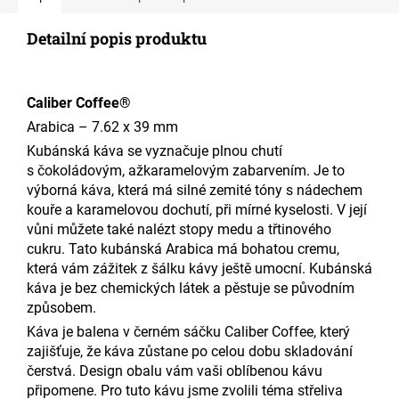
Detailní popis produktu
Caliber Coffee®
Arabica
–
7.62 x 39 mm
Kubánská káva se vyznačuje plnou ch
utí
s
čokoládovým
,
a
ž
karamelovým zabarvením.
Je to
výborná káva, která má silné zemité tóny s nádechem
kouře a karamelovou dochutí
, při mírné kyselosti.
V její
vůni můžete také nalézt stopy medu a třtinového
cukru.
Tato kubánská
Arabica
má bohatou
cremu
,
která vám zážitek z šálku kávy ještě umocní.
Kubánská
káva je bez chemických látek a
pěstuje
se
původním
způsobem
.
Káva je balena v černém sáčku
Caliber
Coffee,
který
zajišťuje, že káva zůstane
po celou dobu skladování
čers
tvá. Design obalu vám
vaši oblíbenou kávu
připomene
.
Pro tuto kávu jsme zvolili
téma střeliva